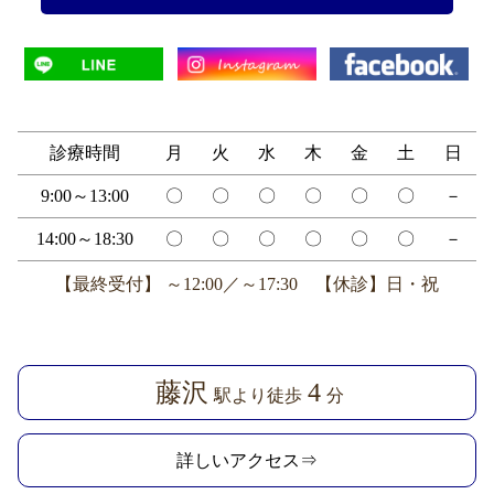
診療時間
月
火
水
木
金
土
日
9:00～13:00
〇
〇
〇
〇
〇
〇
－
14:00～18:30
〇
〇
〇
〇
〇
〇
－
【最終受付】 ～12:00／～17:30 【休診】日・祝
藤沢
4
駅より徒歩
分
詳しいアクセス⇒